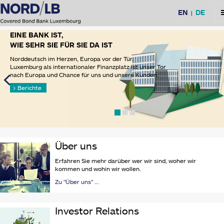
Sprachauswahl
EN
DE
M
|
EINE BANK IST,
WIE SEHR SIE FÜR SIE DA IST
Norddeutsch im Herzen, Europa vor der Tür.
Luxemburg als internationaler Finanzplatz ist unser Tor
nach Europa und Chance für uns und unsere Kunden.
Berichte
Über uns
Erfahren Sie mehr darüber wer wir sind, woher wir
kommen und wohin wir wollen.
Zu "Über uns" ...
Investor Relations