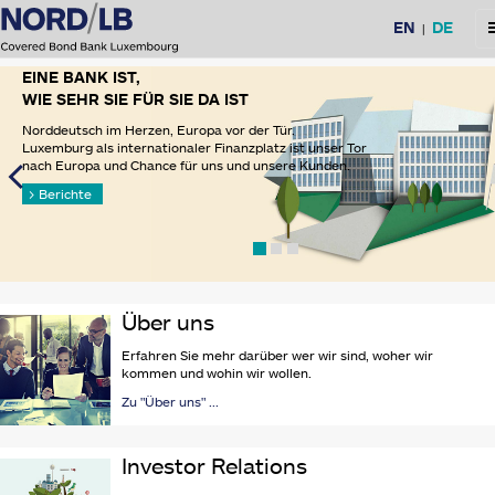
Sprachauswahl
EN
DE
M
|
EINE BANK IST,
WIE SEHR SIE FÜR SIE DA IST
Norddeutsch im Herzen, Europa vor der Tür.
Luxemburg als internationaler Finanzplatz ist unser Tor
nach Europa und Chance für uns und unsere Kunden.
Berichte
Über uns
Erfahren Sie mehr darüber wer wir sind, woher wir
kommen und wohin wir wollen.
Zu "Über uns" ...
Investor Relations