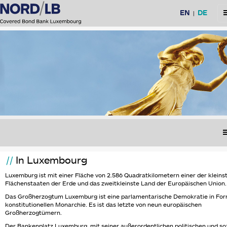
Sprachauswahl
EN
DE
M
|
M
In Luxembourg
Luxemburg ist mit einer Fläche von 2.586 Quadratkilometern einer der kleins
Flächenstaaten der Erde und das zweitkleinste Land der Europäischen Union.
Das Großherzogtum Luxemburg ist eine parlamentarische Demokratie in For
konstitutionellen Monarchie. Es ist das letzte von neun europäischen
Großherzogtümern.
Der Bankenplatz Luxemburg, mit seiner außerordentlichen politischen und so